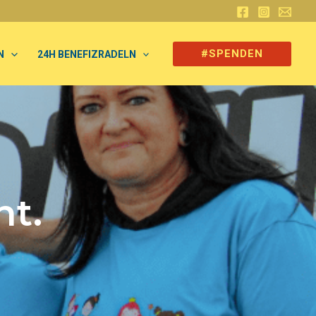
#SPENDEN
N
24H BENEFIZRADELN
nt.