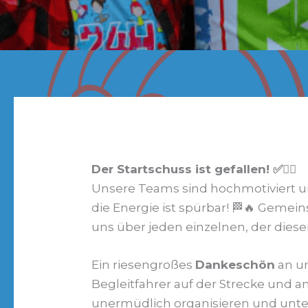
Der Startschuss ist gefallen! ✅🚴‍♀️
Unsere Teams sind hochmotiviert 
die Energie ist spürbar! 🏁🔥 Geme
uns über jeden einzelnen, der die
Ein riesengroßes
Dankeschön
an un
Begleitfahrer auf der Strecke und an
unermüdlich organisieren und unter