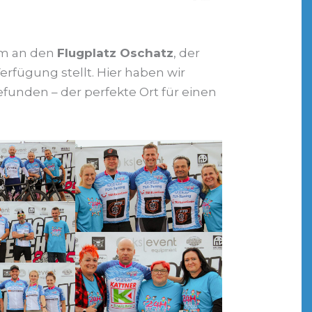
em an den
Flugplatz Oschatz
, der
erfügung stellt. Hier haben wir
funden – der perfekte Ort für einen