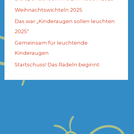
Weihnachtswichteln 2025
Das war „Kinderaugen sollen leuchten
2025“
Gemeinsam für leuchtende
Kinderaugen
Startschuss! Das Radeln beginnt.