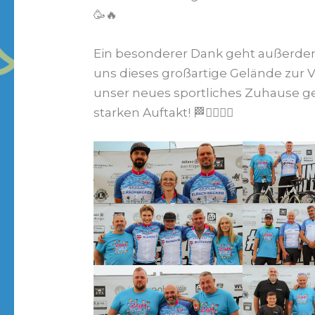
🥳🔥
Ein besonderer Dank geht außerd
uns dieses großartige Gelände zur V
unser neues sportliches Zuhause ge
starken Auftakt! 🏁🚴🏼‍♂️✨