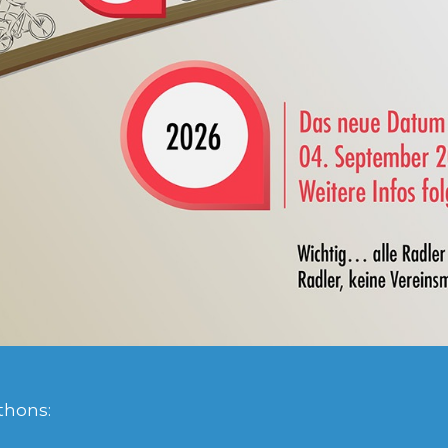
thons: