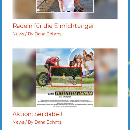
Radeln für die Einrichtungen
News
/ By
Dana Bohms
Aktion: Sei dabei!
News
/ By
Dana Bohms