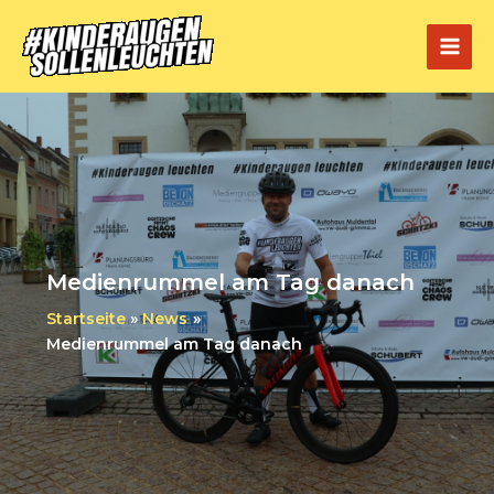
Zum
Inhalt
Mai
springen
Men
Medienrummel am Tag danach
Startseite
News
Medienrummel am Tag danach