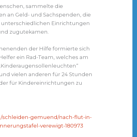
 Menschen, sammelte die
gen an Geld- und Sachspenden, die
unterschiedlichen Einrichtungen
ünd zugutekamen.
nenden der Hilfe formierte sich
 Helfer ein Rad-Team, welches am
 „Kinderaugensollenleuchten“
nd vielen anderen für 24 Stunden
der für Kindereinrichtungen zu
l/schleiden-gemuend/nach-flut-in-
nnerungstafel-verewigt-180973