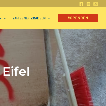
#SPENDEN
N
24H BENEFIZRADELN
Eifel