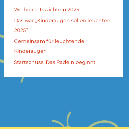
Weihnachtswichteln 2025
Das war „Kinderaugen sollen leuchten
2025“
Gemeinsam für leuchtende
Kinderaugen
Startschuss! Das Radeln beginnt.