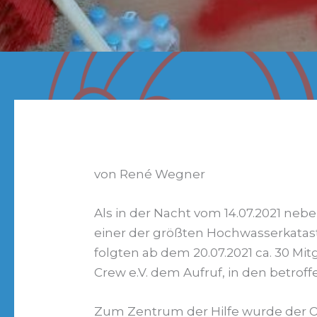
von René Wegner
Als in der Nacht vom 14.07.2021 nebe
einer der größten Hochwasserkata
folgten ab dem 20.07.2021 ca. 30 Mi
Crew e.V. dem Aufruf, in den betrof
Zum Zentrum der Hilfe wurde der O