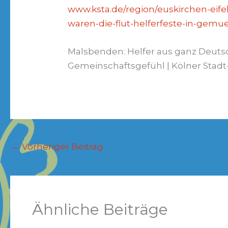
www.ksta.de/region/euskirchen-eif
waren-die-flut-helferfeste-in-gem
Malsbenden: Helfer aus ganz Deuts
Gemeinschaftsgefühl | Kölner Stadt
←
Vorheriger Beitrag
Ähnliche Beiträge