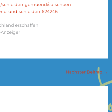
el/schleiden-gemuend/so-schoen-
uend-und-schleiden-624246
chland erschaffen
-Anzeiger
Nächster Beitrag
→